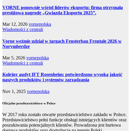
VORNE ponownie wśród liderów eksportu: firma otrzymała
prestiżową nagrodę „Gwiazda Eksportu 2025”.
Mar 12, 2026
vornepolska
Wiadomości z centrali
Vorne weźmie udział w targach Fensterbau Frontale 2026 w
Norymberdze
Mar 5, 2026
vornepolska
Wiadomości z centrali
Kolejny audyt IFT Rosenheim: potwierdzono wysoką jakość
naszych produktów i systemów zarządzania
Nov 1, 2025
vornepolska
Oficjalne przedstawicielstwo w Polsce
W 2017 roku zostało otwarte przedstawicielstwo zakładu w Polsce.
Przedstawicielstwo pełni funkcje obsługi istniejących klientów oraz
poszukiwania potencjalnych klientów. Prowadzona jest hurtowa
dostawa produktów oraz dystrybucja na terenie Polski.