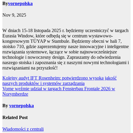
By
vornepolska
Nov 9, 2025
W dniach 15-18 listopada 2025 r. będziemy uczestniczyć w targach
Eurasia Window, które odbędą się w centrum wystawowo-
kongresowym TÜYAP w Stambule. Będziemy obecni w hali 7,
stoisko 710, gdzie zaprezentujemy nasze innowacyjne i inteligentne
rozwiązania systemowe, łączące w sobie najnowocześniejsze
technologie i nowoczesny design. Zapraszamy do odwiedzenia
naszego stoiska i zapoznania się z naszymi nowymi technologiami i
rozwiązaniami na przyszłość!
Post
Kolejny audyt IFT Rosenheim: potwierdzono wysoką jakość
naszych produktów i systemów zarządzania
navigation
Vorne weźmie udział w targach Fensterbau Frontale 2026 w
Norymberdze
By
vornepolska
Related Post
Wiadomości z centrali