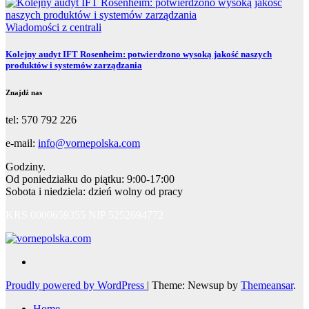
Wiadomości z centrali
Kolejny audyt IFT Rosenheim: potwierdzono wysoką jakość naszych
produktów i systemów zarządzania
Znajdź nas
tel: 570 792 226
e-mail:
info@vornepolska.com
Godziny.
Od poniedziałku do piątku: 9:00-17:00
Sobota i niedziela: dzień wolny od pracy
KRS 0000659355 NIP 5252694772
Proudly powered by WordPress
|
Theme: Newsup by
Themeansar
.
Home